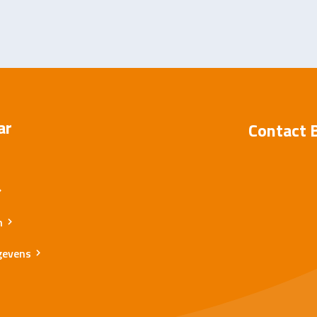
ar
Contact 
n
gevens