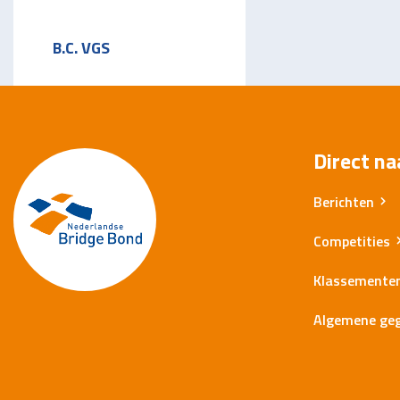
B.C. VGS
Direct na
Berichten
Competities
Klassemente
Algemene ge