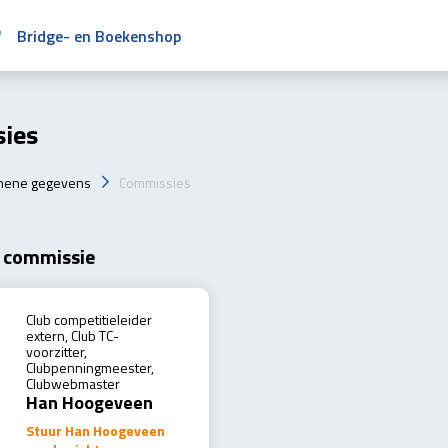
Bridge- en Boekenshop
ies
mene gegevens
Commissies
 commissie
Club competitieleider
extern, Club TC-
voorzitter,
Clubpenningmeester,
Clubwebmaster
Han Hoogeveen
Stuur Han Hoogeveen