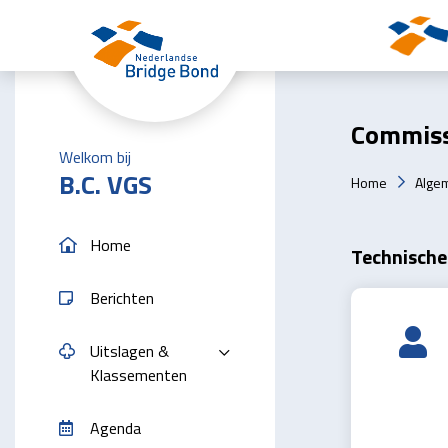
Skip to the main content
Commiss
Welkom bij
B.C. VGS
Home
Alge
Home
Technische
Berichten
Uitslagen &
Klassementen
Agenda